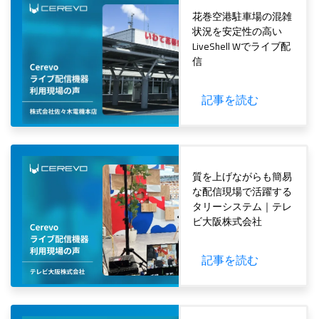
花巻空港駐車場の混雑
状況を安定性の高い
LiveShell Wでライブ配
信
記事を読む
Cerevo
質を上げながらも簡易
な配信現場で活躍する
タリーシステム｜テレ
ビ大阪株式会社
記事を読む
Cerevo