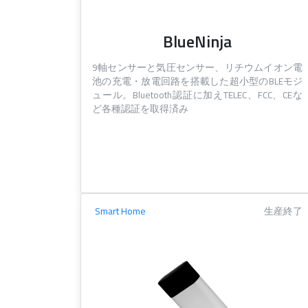
BlueNinja
9軸センサーと気圧センサー、リチウムイオン電
池の充電・放電回路を搭載した超小型のBLEモジ
ュール。Bluetooth認証に加えTELEC、FCC、CEな
ど各種認証を取得済み
Smart Home
生産終了