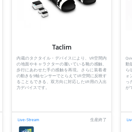
Taclim
内蔵のタクタイル・デバイスにより、VR空間内
Q
の地面やキャラクターの履いている靴の感触、
動
歩行にあわせた手の感触を再現。さらに装着者
ら
の動きを9軸センサーでとらえてVR空間に反映す
ォ
ることもできる、双方向に対応したVR用の入出
っ
力デバイスです。
が
Live-Stream
生産終了
Li