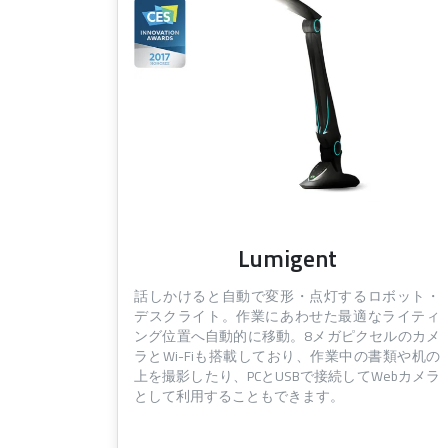
Lumigent
話しかけると自動で変形・点灯するロボット・
デスクライト。作業にあわせた最適なライティ
ング位置へ自動的に移動。8メガピクセルのカメ
ラとWi-Fiも搭載しており、作業中の書類や机の
上を撮影したり、PCとUSBで接続してWebカメラ
として利用することもできます。