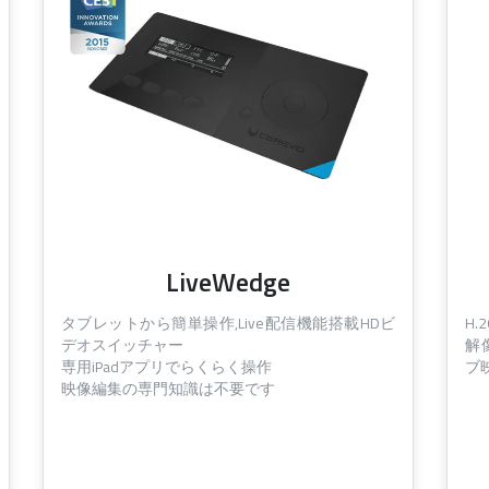
LiveWedge
タブレットから簡単操作,Live配信機能搭載HDビ
H
デオスイッチャー
解像
専用iPadアプリでらくらく操作
ブ
映像編集の専門知識は不要です