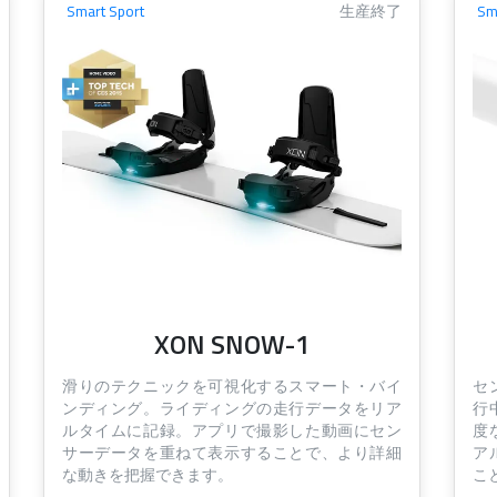
Smart Sport
生産終了
Sm
XON SNOW-1
滑りのテクニックを可視化するスマート・バイ
セ
ンディング。ライディングの走行データをリア
行
ルタイムに記録。アプリで撮影した動画にセン
度
サーデータを重ねて表示することで、より詳細
ア
な動きを把握できます。
こ