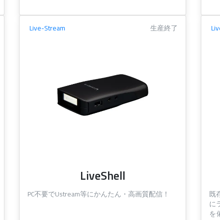
Live-Stream
生産終了
Li
LiveShell
PC不要でUstream等にかんたん・高画質配信！
既
に
を