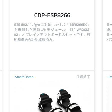
CDP-ESP8266
IEEE 802.11b/g/nに対応したSoC「ESP8266EX」
ヨ
を搭載した無線LANモジュール「ESP-WROOM-
発
02」とブレイクアウトボードのセットです。技
ヨ
術基準適合証明取得済み。
パ
Smart Home
生産終了
Sm