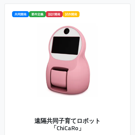
共同開発
要件定義
設計開発
試作開発
遠隔共同子育てロボット
「ChiCaRo」