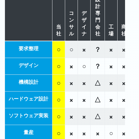
計
コ
デ
専
ン
ザ
門
当
サ
イ
会
工
商
社
ル
ナ
社
場
社
○
○
×
？
×
×
要求整理
○
×
○
？
×
×
デザイン
○
×
×
△
×
×
機構設計
○
×
×
△
×
×
ハードウェア設計
○
×
×
△
×
×
ソフトウェア実装
○
×
×
×
○
×
量産