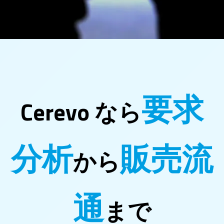
要求
Cerevo なら
分析
販売流
から
通
まで