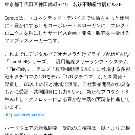
東京都千代田区神田錦町3-15 名鉄不動産竹橋ビル2F
Cerevoは、〈コネクテッド・デバイスで生活をもっと便利
に・豊かにする〉をコーポレートスローガンに、エレクト
ロニクスを軸にしたサービス企画・開発・販売を手掛ける
ファブレスメーカーです。
これまでにデジタルビデオカメラだけでライブ配信可能な
「LiveShellシリーズ」、汎用無線タリーランプ・システム
「FlexTally」、アニメ「攻殻機動隊 S.A.C.」に登場する多脚
戦車タチコマの1/8モデル「1/8 タチコマ」などを開発・
製造し、85以上の国と地域で販売。自社製品開発の知見を
もとに受託・共同開発にも力をいれ、新たなプロダクトを
生み出しテクノロジーによる豊かな生活の実現を推進して
います。
https://cerevo.com/
ハードウェアの新規開発・受託のご相談は、以下よりご相