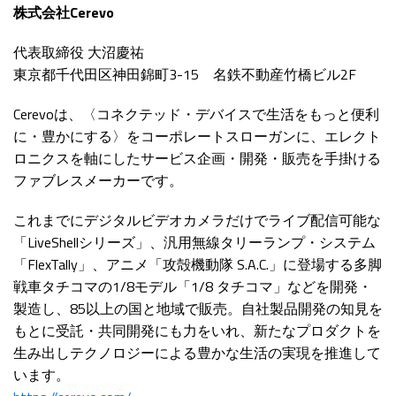
株式会社Cerevo
代表取締役 大沼慶祐
東京都千代田区神田錦町3-15 名鉄不動産竹橋ビル2F
Cerevoは、〈コネクテッド・デバイスで生活をもっと便利
に・豊かにする〉をコーポレートスローガンに、エレクト
ロニクスを軸にしたサービス企画・開発・販売を手掛ける
ファブレスメーカーです。
これまでにデジタルビデオカメラだけでライブ配信可能な
「LiveShellシリーズ」、汎用無線タリーランプ・システム
「FlexTally」、アニメ「攻殻機動隊 S.A.C.」に登場する多脚
戦車タチコマの1/8モデル「1/8 タチコマ」などを開発・
製造し、85以上の国と地域で販売。自社製品開発の知見を
もとに受託・共同開発にも力をいれ、新たなプロダクトを
生み出しテクノロジーによる豊かな生活の実現を推進して
います。