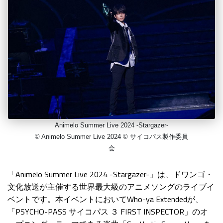
Animelo Summer Live 2024 -Stargazer-
© Animelo Summer Live 2024 © サイコパス製作委員
会
「Animelo Summer Live 2024 -Stargazer-」は、ドワンゴ・
文化放送が主催する世界最大級のアニメソングのライブイ
ベントです。本イベントにおいてWho-ya Extendedが、
「PSYCHO-PASS サイコパス ３ FIRST INSPECTOR」のオ