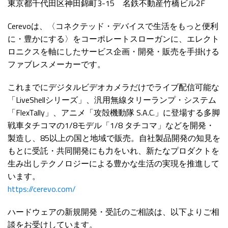
東京都千代田区神田錦町3-15 名鉄不動産竹橋ビル2F
Cerevoは、〈コネクテッド・デバイスで生活をもっと便利
に・豊かにする〉をコーポレートスローガンに、エレクト
ロニクスを軸にしたサービス企画・開発・販売を手掛ける
ファブレスメーカーです。
これまでにデジタルビデオカメラだけでライブ配信可能な
「LiveShellシリーズ」、汎用無線タリーランプ・システム
「FlexTally」、アニメ「攻殻機動隊 S.A.C.」に登場する多脚
戦車タチコマの1/8モデル「1/8 タチコマ」などを開発・
製造し、85以上の国と地域で販売。自社製品開発の知見を
もとに受託・共同開発にも力をいれ、新たなプロダクトを
生み出しテクノロジーによる豊かな生活の実現を推進して
います。
https://cerevo.com/
ハードウェアの新規開発・受託のご相談は、以下よりご相
談をお受けしています。