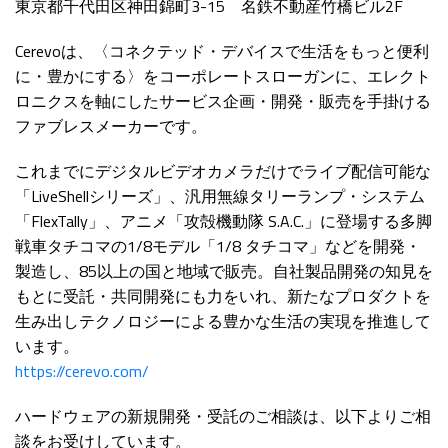
東京都千代田区神田錦町3-15 名鉄不動産竹橋ビル2F
Cerevoは、〈コネクテッド・デバイスで生活をもっと便利
に・豊かにする〉をコーポレートスローガンに、エレクト
ロニクスを軸にしたサービス企画・開発・販売を手掛ける
ファブレスメーカーです。
これまでにデジタルビデオカメラだけでライブ配信可能な
「LiveShellシリーズ」、汎用無線タリーランプ・システム
「FlexTally」、アニメ「攻殻機動隊 S.A.C.」に登場する多脚
戦車タチコマの1/8モデル「1/8 タチコマ」などを開発・
製造し、85以上の国と地域で販売。自社製品開発の知見を
もとに受託・共同開発にも力をいれ、新たなプロダクトを
生み出しテクノロジーによる豊かな生活の実現を推進して
います。
https://cerevo.com/
ハードウェアの新規開発・受託のご相談は、以下よりご相
談をお受けしています。