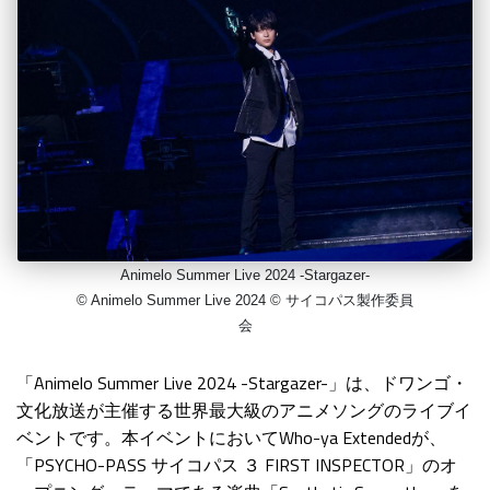
Animelo Summer Live 2024 -Stargazer-
© Animelo Summer Live 2024 © サイコパス製作委員
会
「Animelo Summer Live 2024 -Stargazer-」は、ドワンゴ・
文化放送が主催する世界最大級のアニメソングのライブイ
ベントです。本イベントにおいてWho-ya Extendedが、
「PSYCHO-PASS サイコパス ３ FIRST INSPECTOR」のオ