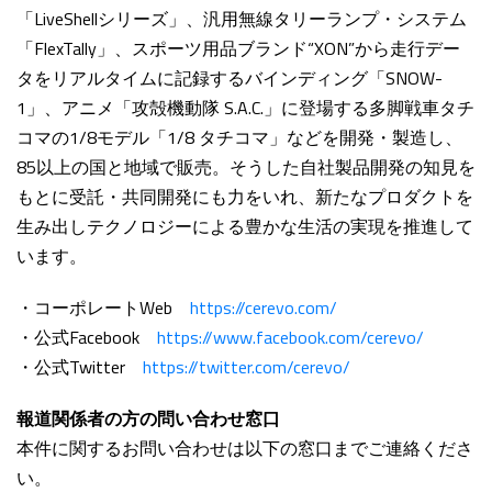
「LiveShellシリーズ」、汎用無線タリーランプ・システム
「FlexTally」、スポーツ用品ブランド“XON”から走行デー
タをリアルタイムに記録するバインディング「SNOW-
1」、アニメ「攻殻機動隊 S.A.C.」に登場する多脚戦車タチ
コマの1/8モデル「1/8 タチコマ」などを開発・製造し、
85以上の国と地域で販売。そうした自社製品開発の知見を
もとに受託・共同開発にも力をいれ、新たなプロダクトを
生み出しテクノロジーによる豊かな生活の実現を推進して
います。
・コーポレートWeb
https://cerevo.com/
・公式Facebook
https://www.facebook.com/cerevo/
・公式Twitter
https://twitter.com/cerevo/
報道関係者の方の問い合わせ窓口
本件に関するお問い合わせは以下の窓口までご連絡くださ
い。