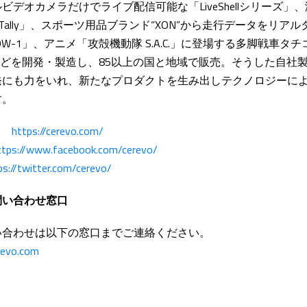
ビデオカメラだけでライブ配信可能な「LiveShellシリーズ」
xTally」、スポーツ用品ブランド“XON”から走行データをリア
W-1」、アニメ「攻殻機動隊 S.A.C.」に登場する多脚戦車タチ
」などを開発・製造し、85以上の国と地域で販売。そうした自社
発にも力をいれ、新たなプロダクトを生み出しテクノロジーに
す。
eb
https://cerevo.com/
ttps://www.facebook.com/cerevo/
ps://twitter.com/cerevo/
問い合わせ窓口
い合わせは以下の窓口までご連絡ください。
revo.com