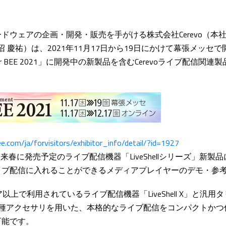
ドウェアの企画・開発・販売を手がける株式会社Cerevo（本社
沼 慶祐）は、2021年11月17日から19日にかけて幕張メッセ
er BEE 2021」に開発中の新製品を含むCerevoライブ配信関
e.com/ja/forvisitors/exhibitor_info/detail/?id=1927
は、来春に発売予定のライブ配信機器「LiveShellシリーズ」新
イブ配信に入れることができるメディアプレイヤーのデモ・参
以上で利用されているライブ配信機器「LiveShell X」と汎
ly」と各種アクセサリを用いた、本格的なライブ配信をコンパクトか
可能です。