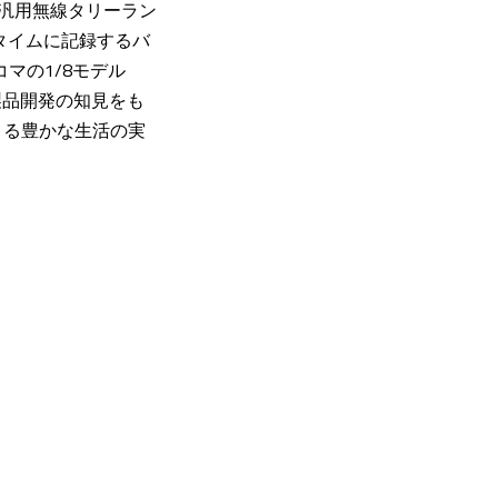
、汎用無線タリーラン
ルタイムに記録するバ
コマの1/8モデル
製品開発の知見をも
よる豊かな生活の実