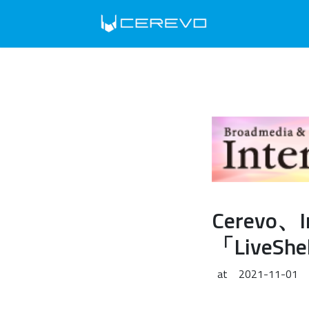
Cerevo
「Live
at
2021-11-01