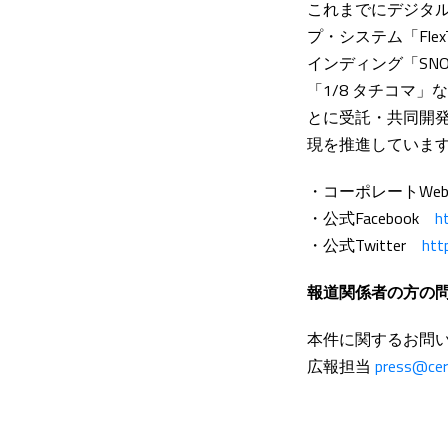
これまでにデジタル
プ・システム「Fle
インディング「SNO
「1/8 タチコマ
とに受託・共同開
現を推進していま
・コーポレートW
・公式Facebook
h
・公式Twitter
htt
報道関係者の方の
本件に関するお問
広報担当
press@ce