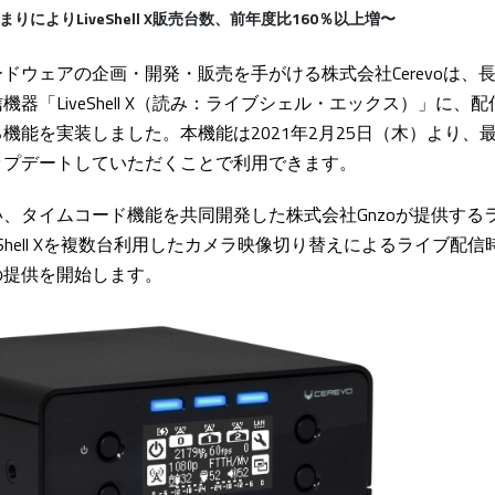
によりLiveShell X販売台数、前年度比160％以上増〜
ドウェアの企画・開発・販売を手がける株式会社Cerevoは、
器「LiveShell X（読み：ライブシェル・エックス）」に、
機能を実装しました。本機能は2021年2月25日（木）より、
にアップデートしていただくことで利用できます。
、タイムコード機能を共同開発した株式会社Gnzoが提供する
LiveShell Xを複数台利用したカメラ映像切り替えによるライブ
の提供を開始します。