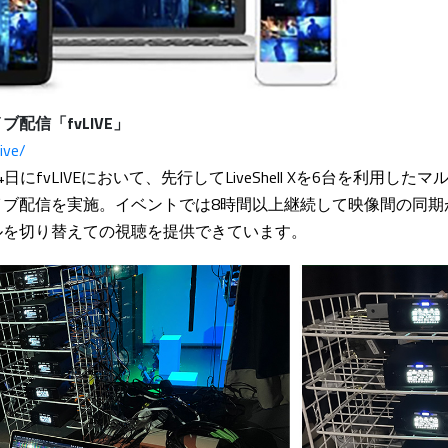
配信「fvLIVE」
ive/
14日にfvLIVEにおいて、先行してLiveShell Xを6台を利用し
イブ配信を実施。イベントでは8時間以上継続して映像間の同期
ルを切り替えての視聴を提供できています。