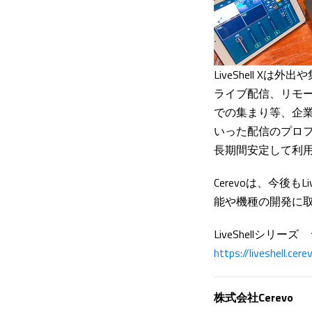
LiveShell 
ライブ配信、リモ
での集まり等、企
いった配信のプロフ
長期間安定して利
Cerevoは、今後
能や機種の開発に
LiveShellシリ
https://liveshell.ce
株式会社Cerevo