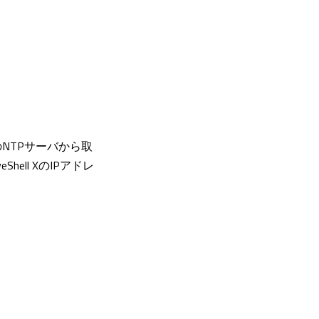
のNTPサーバから取
ll XのIPアドレ