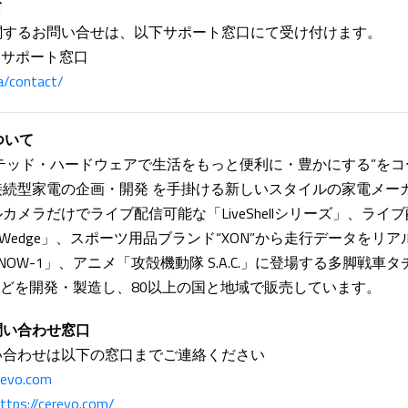
て
関するお問い合せは、以下サポート窓口にて受け付けます。
するサポート窓口
a/contact/
ついて
コネクテッド・ハードウェアで生活をもっと便利に・豊かにする”を
接続型家電の企画・開発 を手掛ける新しいスタイルの家電メー
カメラだけでライブ配信可能な「LiveShellシリーズ」、ライ
eWedge」、スポーツ用品ブランド“XON”から走行データをリ
OW-1」、アニメ「攻殻機動隊 S.A.C.」に登場する多脚戦車タ
」などを開発・製造し、80以上の国と地域で販売しています。
問い合わせ窓口
い合わせは以下の窓口までご連絡ください
revo.com
ttps://cerevo.com/