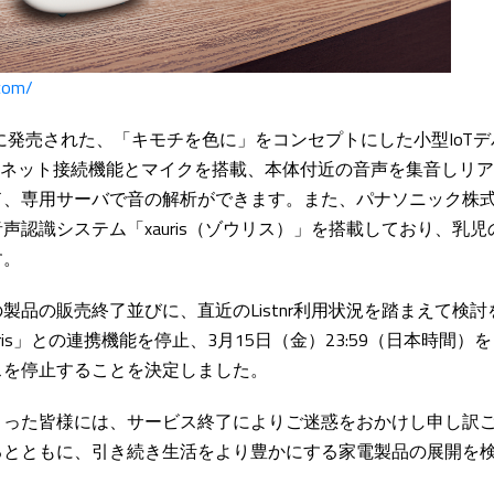
.com/
6年1月に発売された、「キモチを色に」をコンセプトにした小型Io
ーネット接続機能とマイクを搭載、本体付近の音声を集音しリ
ド、専用サーバで音の解析ができます。また、パナソニック株
声認識システム「xauris（ゾウリス）」を搭載しており、乳
す。
製品の販売終了並びに、直近のListnr利用状況を踏まえて検討
ris」との連携機能を停止、3月15日（金）23:59（日本時間）をも
スを停止することを決定しました。
さった皆様には、サービス終了によりご迷惑をおかけし申し訳
るとともに、引き続き生活をより豊かにする家電製品の展開を