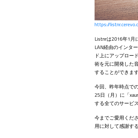
https://listnr.cerevo
Listnrは201
LAN経由のインタ
ド上にアップロー
術を元に開発した音
することができま
今回、昨年時点での
25日（月）に「xau
する全てのサービ
今までご愛用くだ
用に対して感謝す