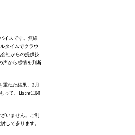
Tデバイスです。無線
アルタイムでクラウ
式会社からの提供技
児の声から感情を判断
を重ねた結果、2月
って、Listnrに関
ございません。ご利
検討して参ります。