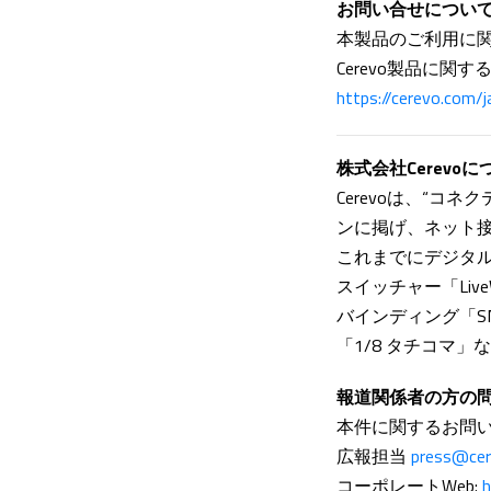
お問い合せについ
本製品のご利用に
Cerevo製品に関
https://cerevo.com/j
株式会社Cerevoに
Cerevoは、“
ンに掲げ、ネット
これまでにデジタル
スイッチャー「Liv
バインディング「SN
「1/8 タチコマ
報道関係者の方の
本件に関するお問
広報担当
press@ce
コーポレートWeb:
h