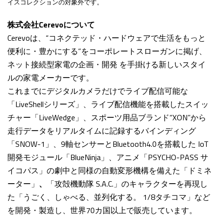
イスコレクションの対象外です。
株式会社Cerevoについて
Cerevoは、“コネクテッド・ハードウェアで生活をもっと
便利に・豊かにする”をコーポレートスローガンに掲げ、
ネット接続型家電の企画・開発 を手掛ける新しいスタイ
ルの家電メーカーです。
これまでにデジタルカメラだけでライブ配信可能な
「LiveShellシリーズ」、ライブ配信機能を搭載したスイッ
チャー「LiveWedge」、スポーツ用品ブランド“XON”から
走行データをリアルタイムに記録するバインディング
「SNOW-1」、9軸センサーとBluetooth4.0を搭載した IoT
開発モジュール「BlueNinja」、アニメ「PSYCHO-PASS サ
イコパス」の劇中と同様の自動変形機構を備えた「ドミネ
ーター」
、
「攻殻機動隊 S.A.C.」のキャラクターを再現し
た「うごく、しゃべる、並列化する。 1/8タチコマ」など
を開発・製造し、世界70カ国以上で販売しています。