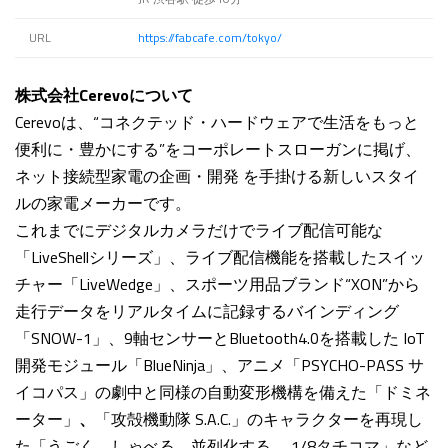
URL
https://fabcafe.com/tokyo/
株式会社Cerevoについて
Cerevoは、“コネクテッド・ハードウェアで生活をもっと
便利に・豊かにする”をコーポレートスローガンに掲げ、
ネット接続型家電の企画・開発 を手掛ける新しいスタイ
ルの家電メーカーです。
これまでにデジタルカメラだけでライブ配信可能な
「LiveShellシリーズ」、ライブ配信機能を搭載したスイッ
チャー「LiveWedge」、スポーツ用品ブランド“XON”から
走行データをリアルタイムに記録するバインディング
「SNOW-1」、9軸センサーとBluetooth4.0を搭載した IoT
開発モジュール「BlueNinja」、アニメ「PSYCHO-PASS サ
イコパス」の劇中と同様の自動変形機構を備えた「ドミネ
ーター」
、
「攻殻機動隊 S.A.C.」のキャラクターを再現し
た「うごく、しゃべる、並列化する。 1/8タチコマ」など