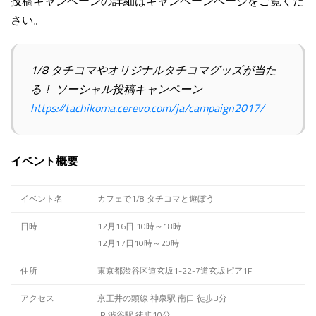
投稿キャンペーンの詳細はキャンペーンページをご覧くだ
さい。
1/8 タチコマやオリジナルタチコマグッズが当た
る！ ソーシャル投稿キャンペーン
https://tachikoma.cerevo.com/ja/campaign2017/
イベント概要
イベント名
カフェで1/8 タチコマと遊ぼう
日時
12月16日 10時～18時
12月17日10時～20時
住所
東京都渋谷区道玄坂1-22-7道玄坂ピア1F
アクセス
京王井の頭線 神泉駅 南口 徒歩3分
JR 渋谷駅 徒歩10分