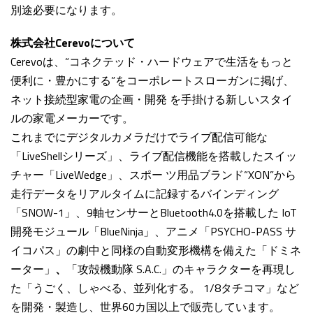
別途必要になります。
株式会社Cerevoについて
Cerevoは、“コネクテッド・ハードウェアで生活をもっと
便利に・豊かにする”をコーポレートスローガンに掲げ、
ネット接続型家電の企画・開発 を手掛ける新しいスタイ
ルの家電メーカーです。
これまでにデジタルカメラだけでライブ配信可能な
「LiveShellシリーズ」、ライブ配信機能を搭載したスイッ
チャー「LiveWedge」、スポー ツ用品ブランド“XON”から
走行データをリアルタイムに記録するバインディング
「SNOW-1」、9軸センサーとBluetooth4.0を搭載した IoT
開発モジュール「BlueNinja」、アニメ「PSYCHO-PASS サ
イコパス」の劇中と同様の自動変形機構を備えた「ドミネ
ーター」
、
「攻殻機動隊 S.A.C.」のキャラクターを再現し
た「うごく、しゃべる、並列化する。 1/8タチコマ」など
を開発・製造し、世界60カ国以上で販売しています。