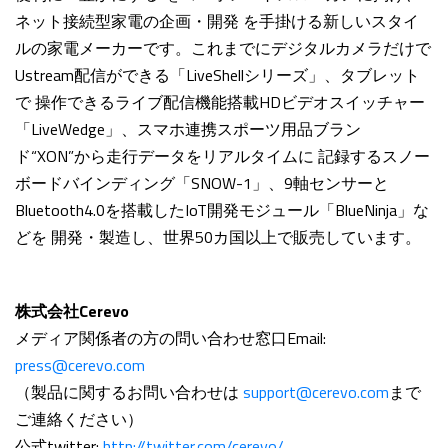
ネット接続型家電の企画・開発 を手掛ける新しいスタイ
ルの家電メーカーです。これまでにデジタルカメラだけで
Ustream配信ができる「LiveShellシリーズ」、タブレット
で 操作できるライブ配信機能搭載HDビデオスイッチャー
「LiveWedge」、スマホ連携スポーツ用品ブラン
ド“XON”から走行データをリアルタイムに 記録するスノー
ボードバインディング「SNOW-1」、9軸センサーと
Bluetooth4.0を搭載したIoT開発モジュール「BlueNinja」な
どを 開発・製造し、世界50カ国以上で販売しています。
株式会社Cerevo
メディア関係者の方の問い合わせ窓口Email:
press@cerevo.com
（製品に関するお問い合わせは
support@cerevo.com
まで
ご連絡ください）
公式twitter:
http://twitter.com/cerevo/