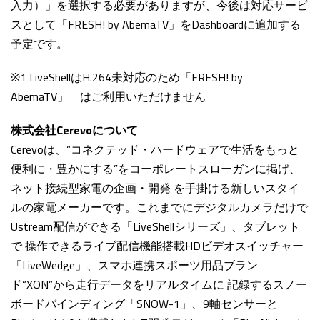
入力）」を選択する必要がありますが、今後は対応サービ
スとして「FRESH! by AbemaTV」をDashboardに追加する
予定です。
※1 LiveShellはH.264未対応のため「FRESH! by
AbemaTV」 はご利用いただけません
株式会社Cerevoについて
Cerevoは、“コネクテッド・ハードウェアで生活をもっと
便利に・豊かにする”をコーポレートスローガンに掲げ、
ネット接続型家電の企画・開発 を手掛ける新しいスタイ
ルの家電メーカーです。これまでにデジタルカメラだけで
Ustream配信ができる「LiveShellシリーズ」、タブレット
で 操作できるライブ配信機能搭載HDビデオスイッチャー
「LiveWedge」、スマホ連携スポーツ用品ブラン
ド“XON”から走行データをリアルタイムに 記録するスノー
ボードバインディング「SNOW-1」、9軸センサーと