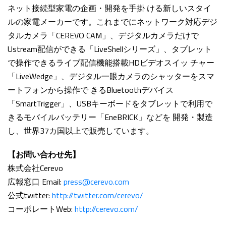
ネット接続型家電の企画・開発を手掛 ける新しいスタイ
ルの家電メーカーです。これまでにネットワーク対応デジ
タルカメラ「CEREVO CAM」、デジタルカメラだけで
Ustream配信ができる「LiveShellシリーズ」、タブレット
で操作できるライブ配信機能搭載HDビデオスイッ チャー
「LiveWedge」、デジタル一眼カメラのシャッターをスマ
ートフォンから操作で きるBluetoothデバイス
「SmartTrigger」、USBキーボードをタブレットで利用で
きるモバイルバッテリー「EneBRICK」などを 開発・製造
し、世界37カ国以上で販売しています。
【お問い合わせ先】
株式会社Cerevo
広報窓口 Email:
press@cerevo.com
公式twitter:
http://twitter.com/cerevo/
コーポレートWeb:
http://cerevo.com/