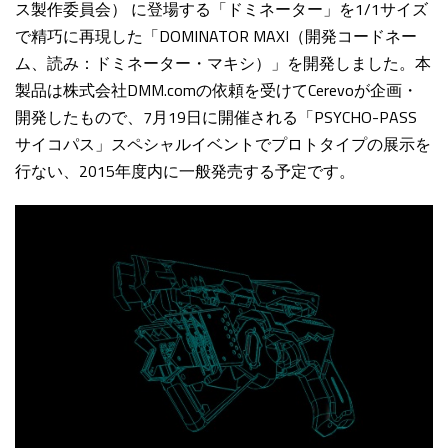
ス製作委員会） に登場する「ドミネーター」を1/1サイズ
で精巧に再現した「DOMINATOR MAXI（開発コードネー
ム、読み：ドミネーター・マキシ）」を開発しました。本
製品は株式会社DMM.comの依頼を受けてCerevoが企画・
開発したもので、7月19日に開催される「PSYCHO-PASS
サイコパス」スペシャルイベントでプロトタイプの展示を
行ない、2015年度内に一般発売する予定です。