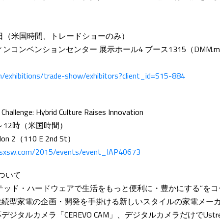
18日（米国時間、トレードショーのみ）
ンコンベンションセンター 展示ホール4 ブース1315（DMM.mak
m/exhibitions/trade-show/exhibitors?client_id=S15-884
lenge: Hybrid Culture Raises Innovation
時～12時（米国時間）
alon 2（110 E 2nd St）
le.sxsw.com/2015/events/event_IAP40673
について
コネクテッド・ハードウェアで生活をもっと便利に・豊かにする”を
接続型家電の企画・開発を手掛ける新しいスタイルの家電メー
ジタルカメラ「CEREVO CAM」、デジタルカメラだけでUstr