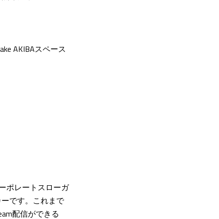
e AKIBAスペース
コーポレートスローガ
カーです。これまで
eam配信ができる