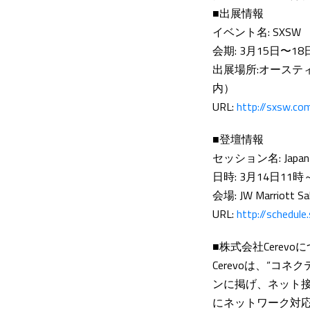
■出展情報
イベント名: SXSW
会期: 3月15日〜
出展場所:オースティ
内）
URL:
http://sxsw.co
■登壇情報
セッション名: Japan Chal
日時: 3月14日11
会場: JW Marriott S
URL:
http://schedu
■株式会社Cerevo
Cerevoは、“
ンに掲げ、ネット
にネットワーク対応デ