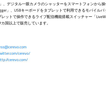
シリーズ」、デジタル一眼カメラのシャッターをスマートフォンから操作で 
Trigger」、USBキーボードをタブレットで利用できるモバイル
、タブレットで操作できるライブ配信機能搭載スイッチャー「LiveW
7カ国以上で販売しています。
】
ess@cerevo.com
twitter.com/cerevo/
ttp://cerevo.com/