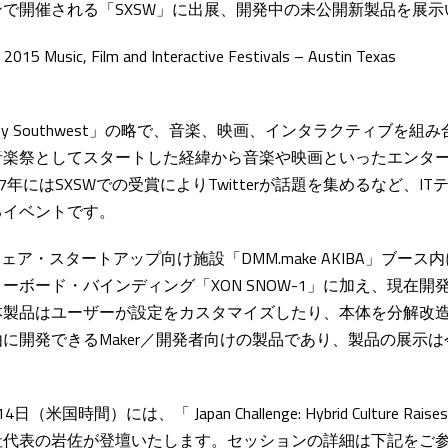
で開催される「SXSW」に出展、開発中の未公開新製品を展示
2015 Music, Film and Interactive Festivals – Austin Texas
th by Southwest」の略で、音楽、映画、インタラクティブを
音楽祭としてスタートした経緯から音楽や映画といったエンタ
7年にはSXSWでの受賞によりTwitterが話題を集めるなど、I
るイベントです。
ドウェア・スタートアップ向け施設「DMM.make AKIBA」ブー
ーボード・バインディング「XON SNOW-1」に加え、現在開
本製品はユーザーが設定をカスタマイズしたり、本体を分解改
に開発できるMaker／開発者向けの製品であり、製品の展示
国時間）には、「 Japan Challenge: Hybrid Culture Raises
社代表の岩佐が登壇いたします。セッションの詳細は下記をご