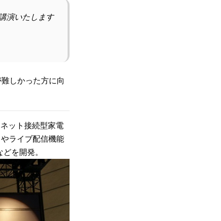
いて講演いたします
が難しかった方に向
、ネット接続型家電
」やライブ配信機能
などを開発。