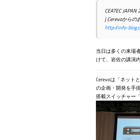
CEATEC J
| Cerevoから
http://info-blo
当日は多くの来場
けて、岩佐の講演
Cerevoは「ネ
の企画・開発を手掛
搭載スイッチャー