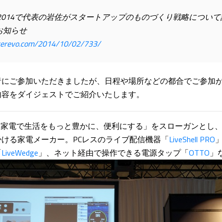
APAN 2014で代表の岩佐がスタートアップのものづくり戦略につ
のお知らせ
g.cerevo.com/2014/10/02/733/
者にご参加いただきましたが、日程や場所などの都合でご参加
内容をダイジェストでご紹介いたします。
ットと家電で生活をもっと豊かに、便利にする」をスローガンとし
ける家電メーカー。PCレスのライブ配信機器「
LiveShell PRO
「
LiveWedge
」、ネット経由で操作できる電源タップ「
OTTO
」