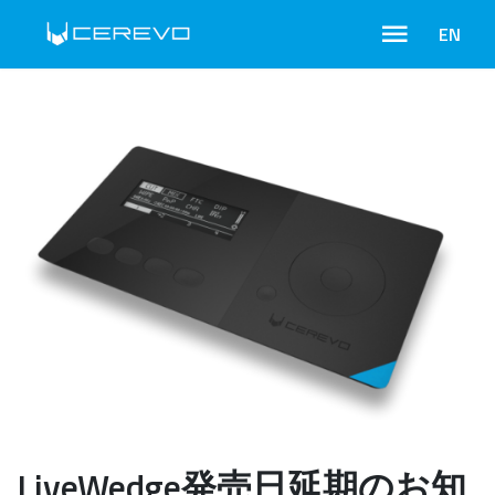
EN
LiveWedge発売日延期のお知