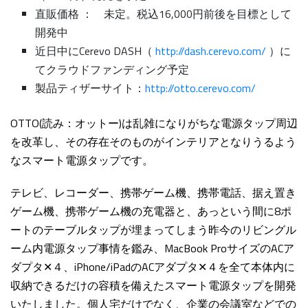
直販価格 ： 未定。税込16,000円前後を目標として
開発中
近日中にCerevo DASH（
http://dash.cerevo.com/
）に
てクラウドファンディング予定
製品ティザーサイト：
http://otto.cerevo.com/
OTTO(読み：オットー)は乱雑になりがちな電源タップ周辺
を改革し、その存在そのものがインテリアとなりうるよう
なスマート電源タップです。
テレビ、レコーダー、携帯ゲーム機、携帯電話、据え置き
ゲーム機、携帯ゲーム機の充電器と、あっという間に8ポ
ートのテーブルタップが埋まってしまう昨今のリビングル
ーム内電源タップ事情を鑑み、MacBook ProサイズのACア
ダプタ✕４、iPhone/iPadのACアダプタ✕４を全て本体内に
収納できるだけの容積を備えたスマート電源タップを開発
いたしました。個人宅だけでなく、企業の会議室などでの