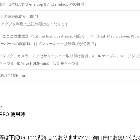
 3本(SANYO eneloopまたはeneloop PRO推奨)
上の連続配信が可能 *3
付ACアダプタ利用で上記制限はなくなります
m, ニコニコ生放送, YouTube live, Livestream, 独自サーバー(Flash Media Server, Wow
自サーバーへの配信時にはインターネット接続環境が必要です
アダプタ、カメラ・アクセサリーシュー取り付け金具、AV-INケーブル、WiFiアダプ
ケーブル(HDMI to HDMI-mini)、設定用ケーブル
8(W) * 26(H) mm
応
op PRO 使用時
画像素材等は下記URLにて配布しておりますので、御自由にお使いくだ