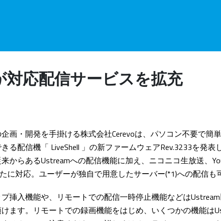
hellが対応配信サービスを拡充
企画・開発を手掛ける株式会社Cerevoは、パソコン不要で簡
る配信機「 LiveShell 」の新ファームウェアRev.3233を
からあるUstreamへの配信機能に加え、ニコニコ生放送、YouTub
などに新たに対応。ユーザーが独自で用意したサーバー(*1)への配信
プ挿入機能や、リモートでの配信一時停止機能などはUstrea
けます。リモートでの録画機能をはじめ、いくつかの機能はUst