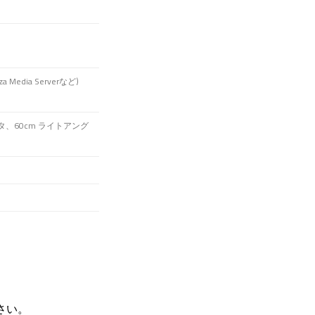
za Media Serverなど)
タ、60cm ライトアング
さい。