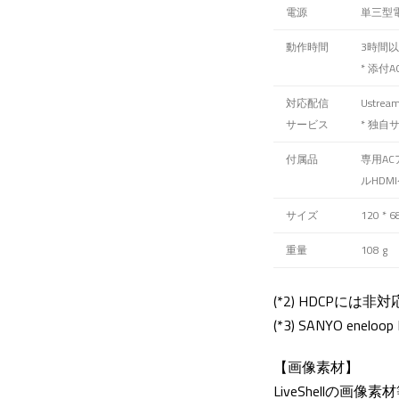
電源
単三型電池
動作時間
3時間以
* 添
対応配信
Ustrea
サービス
* 独
付属品
専用AC
ルHDMI
サイズ
120 * 6
重量
108 g
(*2) HDCPには非対
(*3) SANYO enelo
【画像素材】
LiveShellの