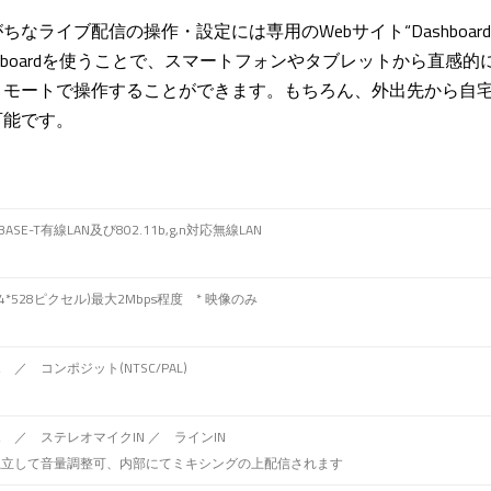
なライブ配信の操作・設定には専用のWebサイト“Dashboar
このDashboardを使うことで、スマートフォンやタブレットから直
モートで操作することができます。もちろん、外出先から自宅のLiv
可能です。
0BASE-T有線LAN及び802.11b,g,n対応無線LAN
704*528ピクセル)最大2Mbps程度 * 映像のみ
*2 ／ コンポジット(NTSC/PAL)
 *2 ／ ステレオマイクIN ／ ラインIN
て独立して音量調整可、内部にてミキシングの上配信されます