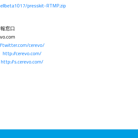
hellbeta1017/presskit-RTMP.zip
】
広報窓口
evo.com
//twitter.com/cerevo/
：
http://cerevo.com/
：
http://s.cerevo.com/