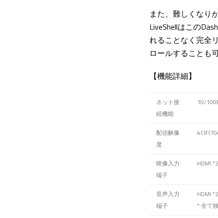
また、難しくなりがち
LiveShellは
れることなく完全リ
ロールすることも
【機能詳細】
ネット接
10/10
続機能
配信解像
4CIF(
度
映像入力
HDMI 
端子
音声入力
HDMI
端子
* 全