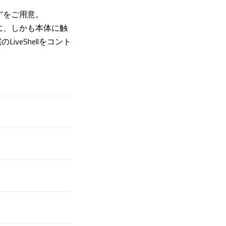
d”をご用意。
感的に、しかも本体に触
eShellをコント