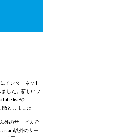
単にインターネット
発表しました。新しいフ
e liveや
も可能としました。
m以外のサービスで
ream以外のサー