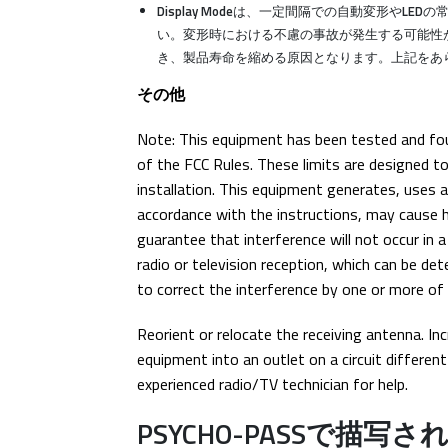
Display Modeは、一定間隔での自動変形やL
い。変形時における不慮の事故が発生する可能性
き、製品寿命を縮める原因となります。上記をあ
その他
Note: This equipment has been tested and foun
of the FCC Rules. These limits are designed to
installation. This equipment generates, uses a
accordance with the instructions, may cause 
guarantee that interference will not occur in a
radio or television reception, which can be de
to correct the interference by one or more of
Reorient or relocate the receiving antenna. I
equipment into an outlet on a circuit differen
experienced radio/TV technician for help.
PSYCHO-PASSで描写