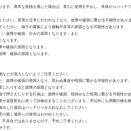
ります。異常な発熱を感じた場合は、直ちに使用を中止し、本体からバッテ
でください。変形が正常に行われなくなり、故障や破損に繋がる可能性があり
でください。端子の腐食により接触不良等の原因となる可能性があります。
い。故障や破損、出火の原因となります。また
となります。
障や破損の原因となります。
故障・破損の原因となります。
物などが混入しないようご注意ください。
と、故障や破損の原因となり、思わぬ事故や怪我に繋がる可能性があります
置したりすると故障の原因となります。
指で押さえたりする行為は、故障や破損、指挟みなど怪我に繋がる可能性が
境や温度変化に依って誤検出することがございます。手以外にも周囲の物を
検出した場合はバッテリーを入れなおしてください。
手の届く場所への保管はおやめください。
。不具合ではありませんので、予めご了承ください。
外です。