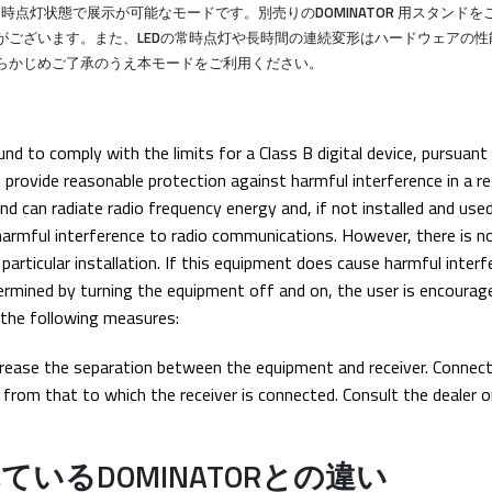
EDの常時点灯状態で展示が可能なモードです。別売りのDOMINATOR 用スタンド
がございます。また、LEDの常時点灯や長時間の連続変形はハードウェアの性
らかじめご了承のうえ本モードをご利用ください。
d to comply with the limits for a Class B digital device, pursuant
 provide reasonable protection against harmful interference in a re
nd can radiate radio frequency energy and, if not installed and used
harmful interference to radio communications. However, there is n
 particular installation. If this equipment does cause harmful inter
termined by turning the equipment off and on, the user is encourag
 the following measures:
ncrease the separation between the equipment and receiver. Connec
t from that to which the receiver is connected. Consult the dealer o
されているDOMINATORとの違い