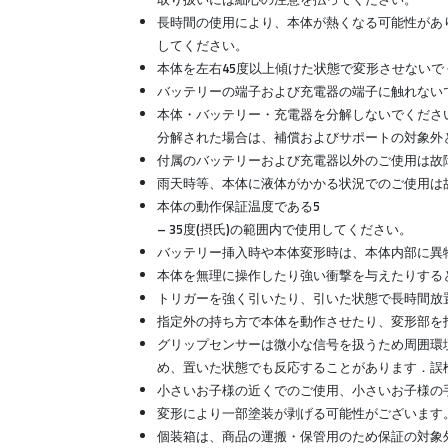
長時間の使用により、本体が熱くなる可能性があ
してください。
本体を左右45度以上傾けた状態で変形させない
バッテリーの端子および充電器の端子に触れない
本体・バッテリー・充電器を分解しないでくださ
分解された場合は、補償およびサポートの対象外
付属のバッテリーおよび充電器以外のご使用は故
雨天時等、本体に液体がかかる状況でのご使用は
本体の動作保証温度である5
– 35度(摂氏)の範囲内で使用してください。
バッテリー挿入時や本体変形時は、本体内部に異
本体を無理に操作したり強い衝撃を与えたりする
トリガーを強く引いたり、引いた状態で長時間放
指定外の持ち方で本体を動作させたり、変形部を
グリップセンサーは微小な信号を扱うため周囲環
め、置いた状態でも反応することがあります．誤
小さいお子様の近くでのご使用、小さいお子様の
変形により一部塗装が剥げる可能性がございます
個装箱は、商品の運搬・保管用のため保証の対象