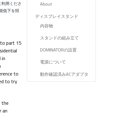
をご利用くださ
About
能低下を招
ディスプレイスタンド
内容物
スタンドの組み立て
 to part 15
DOMINATORの設置
sidential
 in
電源について
o
ference to
動作確認済みACアダプタ
ed to try
t the
r an